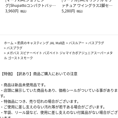
グ]Shupattoコンパクトバッグ
ァチュア ワイングラス2脚セッ
Drop JAL客室乗務員（LC）ス
3,960円
ト（レッドワイン）
5,280円
（税込）
（税込）
カーフ柄
ホーム
>
釣具のキャスティング JAL Mall店
>
バスルアー
>
バスプラグ
>
バスプラグ
>
メガバス スピナーベイト バズベイト ジャマイカボアジュニアスーパーメタ
ル ゴーストスモーク
【特価】【訳あり】商品ご購入においての注意
・商品は新品未使用品です。
・店頭に展示していた商品もあり、価格シールがついている事がありま
す。
・特価品につき、売り切れの場合がございます。
・ご使用に差し支えのない汚れ等が若干ある場合がございます。
・竿袋、リール袋など、使用に差し支えのない付属品がない場合がござ
います。