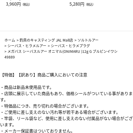
Drop JAL客室乗務員（LC）ス
3,960円
ト（レッドワイン）
5,280円
（税込）
（税込）
カーフ柄
ホーム
>
釣具のキャスティング JAL Mall店
>
ソルトルアー
>
シーバス・ヒラメルアー
>
シーバス・ヒラメプラグ
>
メガバス シーバスルアー オニマル(ONIMARU )12g G ブルピンイワシ
49889
【特価】【訳あり】商品ご購入においての注意
・商品は新品未使用品です。
・店頭に展示していた商品もあり、価格シールがついている事がありま
す。
・特価品につき、売り切れの場合がございます。
・ご使用に差し支えのない汚れ等が若干ある場合がございます。
・竿袋、リール袋など、使用に差し支えのない付属品がない場合がござ
います。
・メーカー保証書はついておりません。