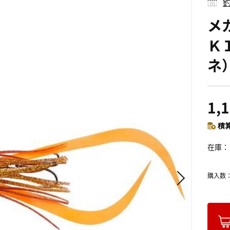
釣
メ
Ｋ
ネ
1,
積算
在庫
購入数