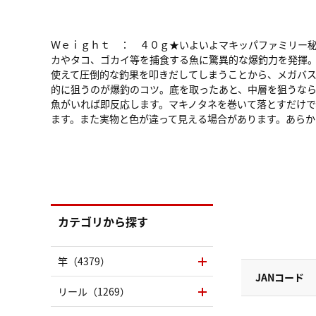
Ｗｅｉｇｈｔ ： ４０ｇ★いよいよマキッパファミリー
カやタコ、ゴカイ等を捕食する魚に驚異的な爆釣力を発揮
使えて圧倒的な釣果を叩きだしてしまうことから、メガバ
的に狙うのが爆釣のコツ。底を取ったあと、中層を狙うな
魚がいれば即反応します。マキノタネを巻いて落とすだけ
ます。また実物と色が違って見える場合があります。あらか
カテゴリから探す
竿（4379）
JANコード
リール（1269）