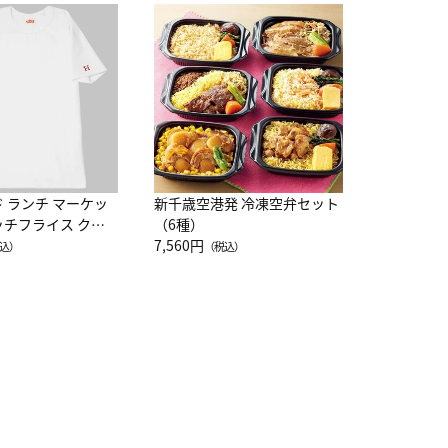
JAL特製
レー 200
10,800円
（
ド ランチ マーケッ
新千歳空港発 冷凍空弁セット
ッチフライス クル
（6種）
注半袖Ｔシャツ
7,560円
込）
（税込）