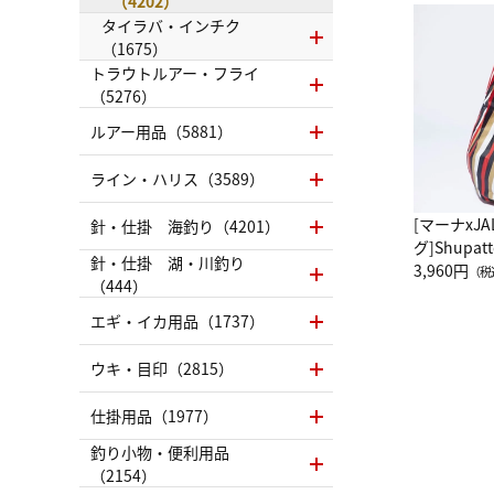
（4202）
タイラバ・インチク
（1675）
トラウトルアー・フライ
（5276）
ルアー用品（5881）
ライン・ハリス（3589）
[マーナxJ
針・仕掛 海釣り（4201）
グ]Shup
針・仕掛 湖・川釣り
グ Drop 
3,960円
（税
（444）
（LC）ス
エギ・イカ用品（1737）
ウキ・目印（2815）
仕掛用品（1977）
釣り小物・便利用品
（2154）