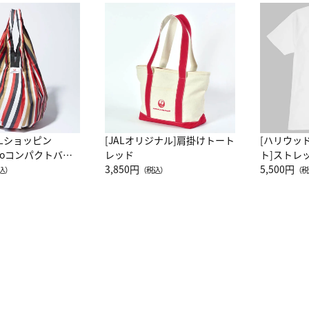
ALショッピン
[JALオリジナル]肩掛けトート
[ハリウッ
attoコンパクトバッ
レッド
ト]ストレ
JAL客室乗務員
3,850円
ーネック別
5,500円
込）
（税込）
（税
カーフ柄