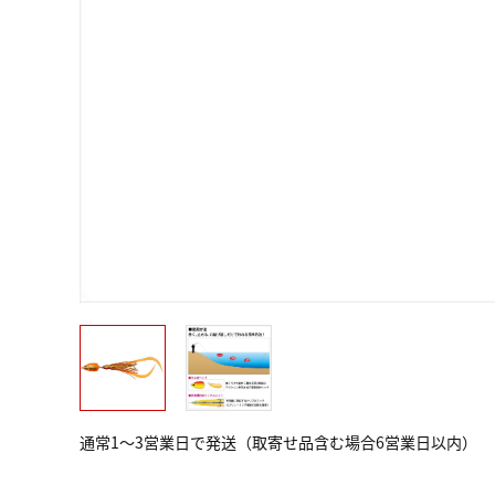
通常1～3営業日で発送（取寄せ品含む場合6営業日以内）