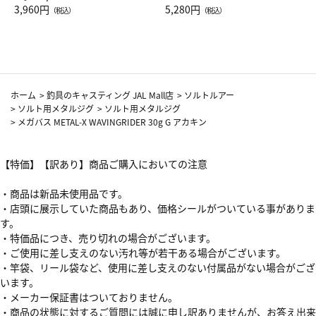
Drop JAL客室乗務員（LC）ス
3,960円
ト（レッドワイン）
5,280円
（税込）
（税込）
カーフ柄
ホーム
>
釣具のキャスティング JAL Mall店
>
ソルトルアー
>
ソルト用メタルジグ
>
ソルト用メタルジグ
>
メガバス METAL-X WAVINGRIDER 30g G アカキン
【特価】【訳あり】商品ご購入においての注意
・商品は新品未使用品です。
・店頭に展示していた商品もあり、価格シールがついている事がありま
す。
・特価品につき、売り切れの場合がございます。
・ご使用に差し支えのない汚れ等が若干ある場合がございます。
・竿袋、リール袋など、使用に差し支えのない付属品がない場合がござ
います。
・メーカー保証書はついておりません。
・商品の状態に対するご質問には誠に申し訳ありませんが、お答え出来