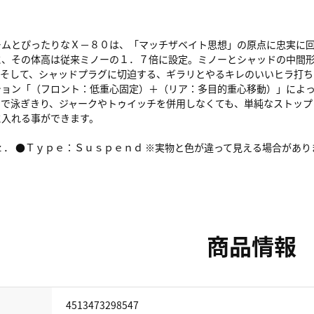
ームとぴったりなＸ－８０は、「マッチザベイト思想」の原点に忠実に
に、その体高は従来ミノーの１．７倍に設定。ミノーとシャッドの中間形
、そして、シャッドプラグに切迫する、ギラリとやるキレのいいヒラ打ち
ション「（フロント：低重心固定）＋（リア：多目的重心移動）」によっ
で泳ぎきり、ジャークやトゥイッチを併用しなくても、単純なストップ
に入れる事ができます。
ｚ． ●Ｔｙｐｅ：Ｓｕｓｐｅｎｄ ※実物と色が違って見える場合があ
商品情報
4513473298547