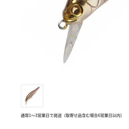
通常1～3営業日で発送（取寄せ品含む場合6営業日以内）