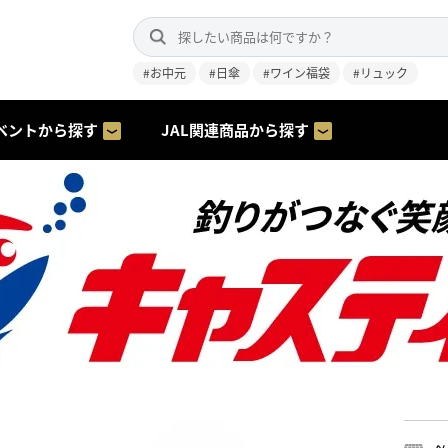
#お中元
#日傘
#ワイン福袋
#リュック
ベントから探す
JAL関連商品から探す