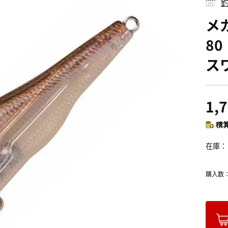
釣
メ
80
ス
1,
積算
在庫
購入数