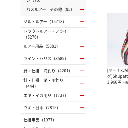
バスルアー その他（95）
ソルトルアー（15718）
トラウトルアー・フライ
（5276）
ルアー用品（5881）
ライン・ハリス（3589）
[マーナxJ
針・仕掛 海釣り（4201）
グ]Shup
針・仕掛 湖・川釣り
グ Drop 
3,960円
（税
（444）
（LC）ス
エギ・イカ用品（1737）
ウキ・目印（2815）
仕掛用品（1977）