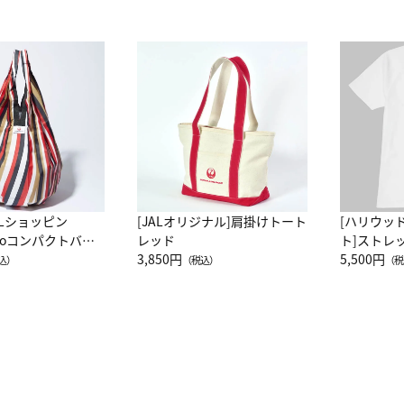
ALショッピン
[JALオリジナル]肩掛けトート
[ハリウッ
attoコンパクトバッ
レッド
ト]ストレ
JAL客室乗務員
3,850円
ーネック別
5,500円
込）
（税込）
（税
カーフ柄