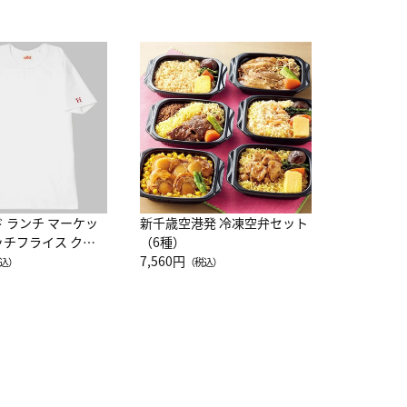
JAL特製
レー 200
10,800円
（
ド ランチ マーケッ
新千歳空港発 冷凍空弁セット
ッチフライス クル
（6種）
注半袖Ｔシャツ
7,560円
込）
（税込）