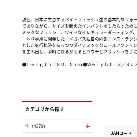
現在、日本に生息するベイトフィッシュ達の基本的なフォ
でありながら、サイズを超えたインパクトをもたらすため
ミックなフラッシュ、ワイドなイレギュラーダーティング
－８０専用に開発した、メガバス独自の内部コンストラク
とした蛇行軌跡を持ちつつダイナミックなロールアクション
を生み出し、瞬時にひるがえるヒラウチとフラッシュを手
●Ｌｅｎｇｔｈ：８０．５ｍｍ ●Ｗｅｉｇｈｔ：３／８ｏ
カテゴリから探す
竿（4379）
JANコード