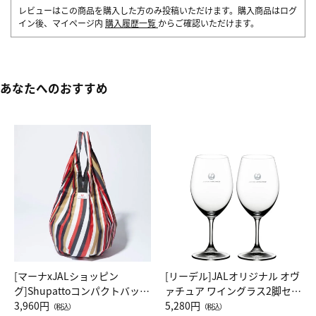
レビューはこの商品を購入した方のみ投稿いただけます。購入商品はログ
イン後、マイページ内
購入履歴一覧
からご確認いただけます。
あなたへのおすすめ
[マーナxJALショッピン
[リーデル]JALオリジナル オヴ
グ]Shupattoコンパクトバッグ
ァチュア ワイングラス2脚セッ
Drop JAL客室乗務員（LC）ス
3,960円
ト（レッドワイン）
5,280円
（税込）
（税込）