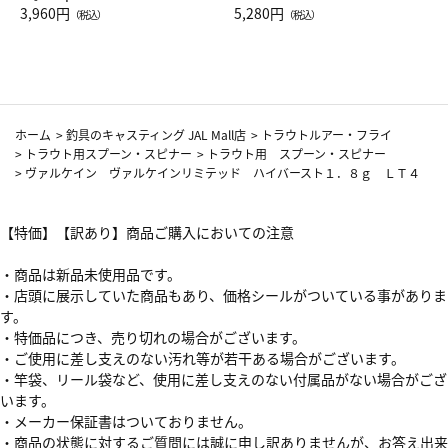
Drop JAL客室乗務員（LC）ス
3,960円
ト（レッドワイン）
5,280円
（税込）
（税込）
カーフ柄
ホーム
>
釣具のキャスティング JAL Mall店
>
トラウトルアー・フライ
>
トラウト用スプーン・スピナー
>
トラウト用 スプーン・スピナー
>
ヴァルケイン ヴァルケインリミテッド ハイバースト１．８ｇ ＬＴ４
【特価】【訳あり】商品ご購入においての注意
・商品は新品未使用品です。
・店頭に展示していた商品もあり、価格シールがついている事がありま
す。
・特価品につき、売り切れの場合がございます。
・ご使用に差し支えのない汚れ等が若干ある場合がございます。
・竿袋、リール袋など、使用に差し支えのない付属品がない場合がござ
います。
・メーカー保証書はついておりません。
・商品の状態に対するご質問には誠に申し訳ありませんが、お答え出来