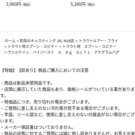
Drop JAL客室乗務員（LC）ス
3,960円
ト（レッドワイン）
5,280円
（税込）
（税込）
カーフ柄
ホーム
>
釣具のキャスティング JAL Mall店
>
トラウトルアー・フライ
>
トラウト用スプーン・スピナー
>
トラウト用 スプーン・スピナー
>
ヴァルケイン ハイバースト ０．８ｇ ＧＬＴ１ アナグラムバグ
【特価】【訳あり】商品ご購入においての注意
・商品は新品未使用品です。
・店頭に展示していた商品もあり、価格シールがついている事がありま
す。
・特価品につき、売り切れの場合がございます。
・ご使用に差し支えのない汚れ等が若干ある場合がございます。
・竿袋、リール袋など、使用に差し支えのない付属品がない場合がござ
います。
・メーカー保証書はついておりません。
・商品の状態に対するご質問には誠に申し訳ありませんが、お答え出来