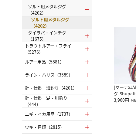
ソルト用メタルジグ
（4202）
ソルト用メタルジグ
（4202）
タイラバ・インチク
（1675）
トラウトルアー・フライ
（5276）
ルアー用品（5881）
ライン・ハリス（3589）
[マーナxJ
針・仕掛 海釣り（4201）
グ]Shup
針・仕掛 湖・川釣り
グ Drop 
3,960円
（税
（444）
（LC）ス
エギ・イカ用品（1737）
ウキ・目印（2815）