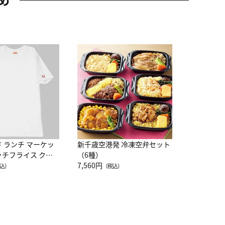
JAL特製
レー 200
10,800円
（
ド ランチ マーケッ
新千歳空港発 冷凍空弁セット
ッチフライス クル
（6種）
注半袖Ｔシャツ
7,560円
込）
（税込）