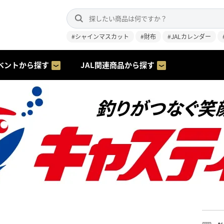
#シャインマスカット
#財布
#JALカレンダー
ベントから探す
JAL関連商品から探す