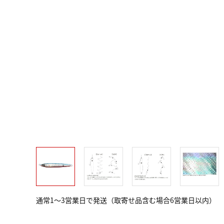
通常1～3営業日で発送（取寄せ品含む場合6営業日以内）