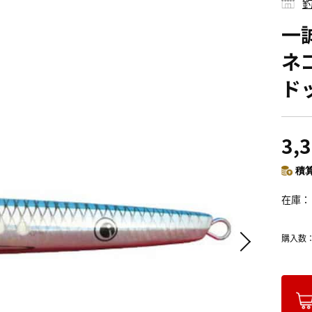
釣
一
ネコ
ド
3,
積算
在庫
購入数