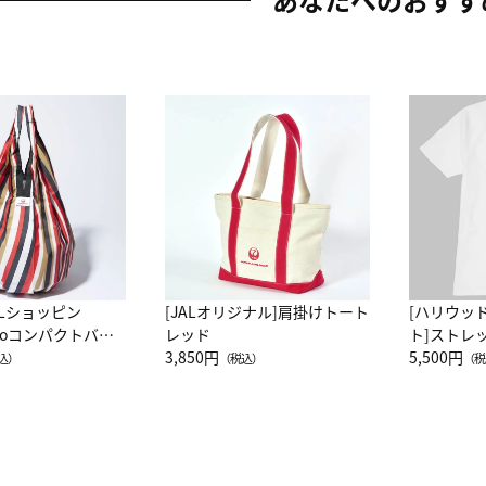
ALショッピン
[JALオリジナル]肩掛けトート
[ハリウッ
attoコンパクトバッ
レッド
ト]ストレ
JAL客室乗務員
3,850円
ーネック別
5,500円
込）
（税込）
（税
カーフ柄