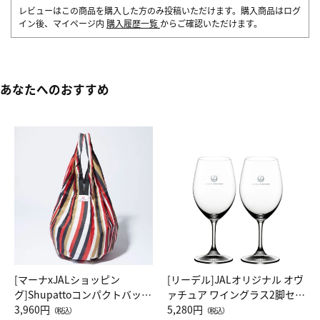
レビューはこの商品を購入した方のみ投稿いただけます。購入商品はログ
イン後、マイページ内
購入履歴一覧
からご確認いただけます。
あなたへのおすすめ
[マーナxJALショッピン
[リーデル]JALオリジナル オヴ
グ]Shupattoコンパクトバッグ
ァチュア ワイングラス2脚セッ
Drop JAL客室乗務員（LC）ス
3,960円
ト（レッドワイン）
5,280円
（税込）
（税込）