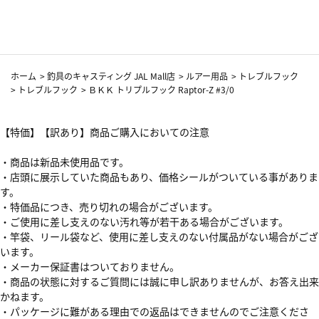
カーフ柄
ホーム
>
釣具のキャスティング JAL Mall店
>
ルアー用品
>
トレブルフック
>
トレブルフック
>
ＢＫＫ トリプルフック Raptor-Z #3/0
【特価】【訳あり】商品ご購入においての注意
・商品は新品未使用品です。
・店頭に展示していた商品もあり、価格シールがついている事がありま
す。
・特価品につき、売り切れの場合がございます。
・ご使用に差し支えのない汚れ等が若干ある場合がございます。
・竿袋、リール袋など、使用に差し支えのない付属品がない場合がござ
います。
・メーカー保証書はついておりません。
・商品の状態に対するご質問には誠に申し訳ありませんが、お答え出来
かねます。
・パッケージに難がある理由での返品はできませんのでご注意くださ