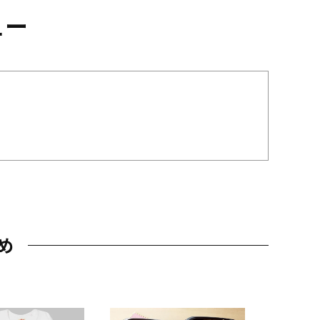
ュー
め
JAL特製