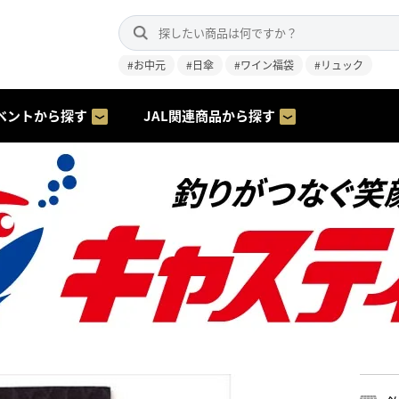
#お中元
#日傘
#ワイン福袋
#リュック
ベントから探す
JAL関連商品から探す