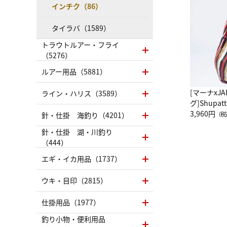
インチク（86）
タイラバ（1589）
トラウトルアー・フライ
（5276）
ルアー用品（5881）
[マーナxJ
ライン・ハリス（3589）
グ]Shup
グ Drop 
3,960円
針・仕掛 海釣り（4201）
（税
（LC）ス
針・仕掛 湖・川釣り
（444）
エギ・イカ用品（1737）
ウキ・目印（2815）
仕掛用品（1977）
釣り小物・便利用品