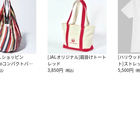
ALショッピン
[JALオリジナル]肩掛けトート
[ハリウッ
attoコンパクトバッ
レッド
ト]ストレ
JAL客室乗務員
3,850円
ーネック別
5,500円
込）
（税込）
（税
カーフ柄