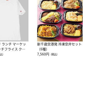
レー 200
10,800円
（
ド ランチ マーケッ
新千歳空港発 冷凍空弁セット
ッチフライス クル
（6種）
注半袖Ｔシャツ
7,560円
込）
（税込）