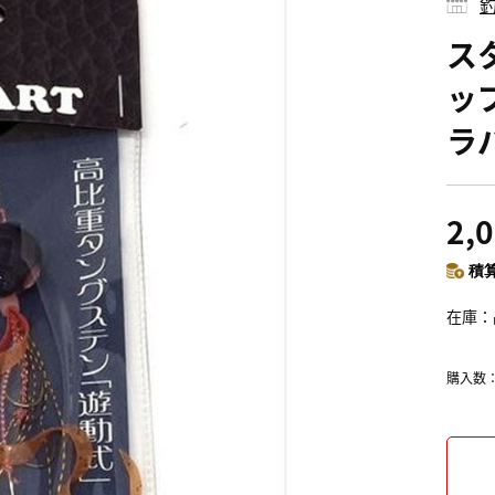
釣
スタ
ップ
ラ
2,
積算
在庫
購入数