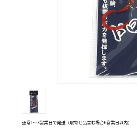
通常1～3営業日で発送（取寄せ品含む場合6営業日以内）