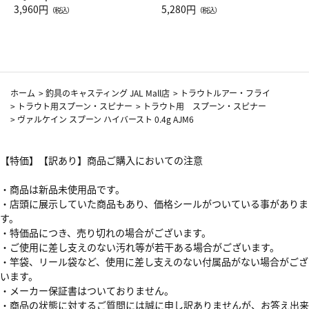
Drop JAL客室乗務員（LC）ス
3,960円
ト（レッドワイン）
5,280円
（税込）
（税込）
カーフ柄
ホーム
>
釣具のキャスティング JAL Mall店
>
トラウトルアー・フライ
>
トラウト用スプーン・スピナー
>
トラウト用 スプーン・スピナー
>
ヴァルケイン スプーン ハイバースト 0.4g AJM6
【特価】【訳あり】商品ご購入においての注意
・商品は新品未使用品です。
・店頭に展示していた商品もあり、価格シールがついている事がありま
す。
・特価品につき、売り切れの場合がございます。
・ご使用に差し支えのない汚れ等が若干ある場合がございます。
・竿袋、リール袋など、使用に差し支えのない付属品がない場合がござ
います。
・メーカー保証書はついておりません。
・商品の状態に対するご質問には誠に申し訳ありませんが、お答え出来