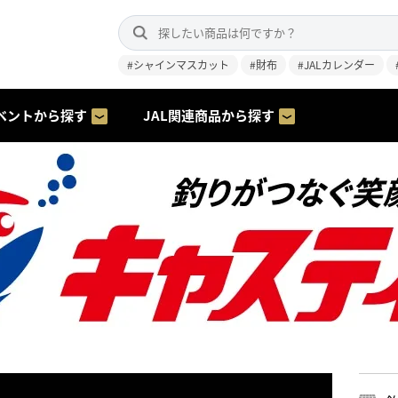
#シャインマスカット
#財布
#JALカレンダー
ベントから探す
JAL関連商品から探す