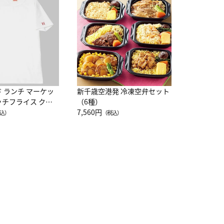
レー 200
10,800円
（
ド ランチ マーケッ
新千歳空港発 冷凍空弁セット
ッチフライス クル
（6種）
注半袖Ｔシャツ
7,560円
込）
（税込）