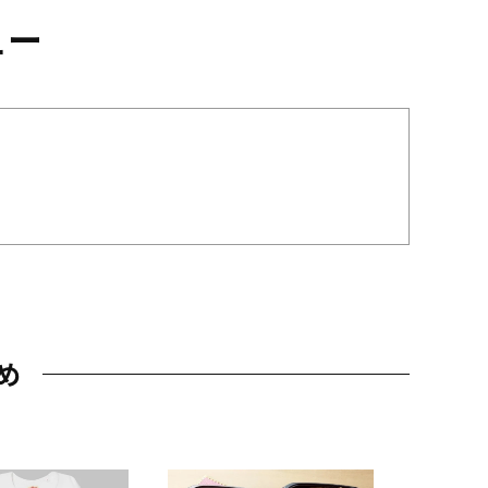
ュー
め
JAL特製