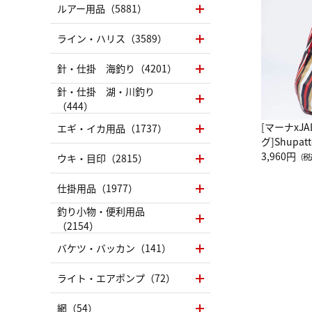
ルアー用品（5881）
ライン・ハリス（3589）
針・仕掛 海釣り（4201）
針・仕掛 湖・川釣り
（444）
[マーナxJ
エギ・イカ用品（1737）
グ]Shup
グ Drop 
3,960円
ウキ・目印（2815）
（税
（LC）ス
仕掛用品（1977）
釣り小物・便利用品
（2154）
バケツ・バッカン（141）
ライト・エアポンプ（72）
網（54）