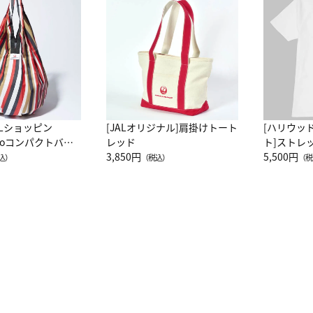
ALショッピン
[JALオリジナル]肩掛けトート
[ハリウッ
attoコンパクトバッ
レッド
ト]ストレ
JAL客室乗務員
3,850円
ーネック別
5,500円
込）
（税込）
（税
カーフ柄