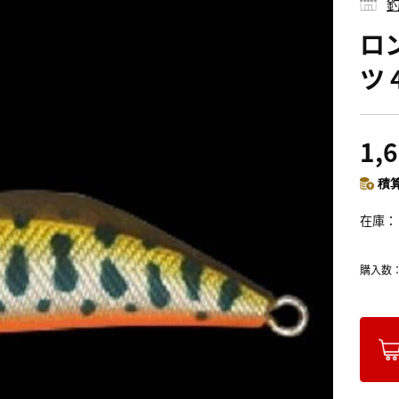
釣
ロ
ツ 
1,
積算
在庫
購入数