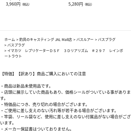
Drop JAL客室乗務員（LC）ス
3,960円
ト（レッドワイン）
5,280円
（税込）
（税込）
カーフ柄
ホーム
>
釣具のキャスティング JAL Mall店
>
バスルアー
>
バスプラグ
>
バスプラグ
>
イマカツ レプリケーターＤＳＦ ３Ｄリアリズム ＃２９７ レインボ
ートラウト
【特価】【訳あり】商品ご購入においての注意
・商品は新品未使用品です。
・店頭に展示していた商品もあり、価格シールがついている事がありま
す。
・特価品につき、売り切れの場合がございます。
・ご使用に差し支えのない汚れ等が若干ある場合がございます。
・竿袋、リール袋など、使用に差し支えのない付属品がない場合がござ
います。
・メーカー保証書はついておりません。