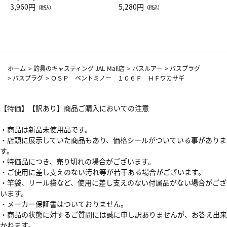
Drop JAL客室乗務員（LC）ス
3,960円
ト（レッドワイン）
5,280円
（税込）
（税込）
カーフ柄
ホーム
>
釣具のキャスティング JAL Mall店
>
バスルアー
>
バスプラグ
>
バスプラグ
>
ＯＳＰ ベントミノー １０６Ｆ ＨＦワカサギ
【特価】【訳あり】商品ご購入においての注意
・商品は新品未使用品です。
・店頭に展示していた商品もあり、価格シールがついている事がありま
す。
・特価品につき、売り切れの場合がございます。
・ご使用に差し支えのない汚れ等が若干ある場合がございます。
・竿袋、リール袋など、使用に差し支えのない付属品がない場合がござ
います。
・メーカー保証書はついておりません。
・商品の状態に対するご質問には誠に申し訳ありませんが、お答え出来
かねます。