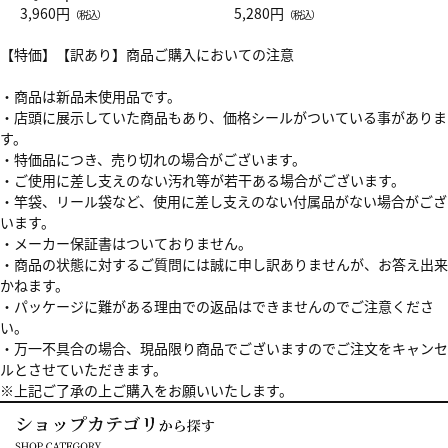
Drop JAL客室乗務員（LC）ス
3,960円
ト（レッドワイン）
5,280円
（税込）
（税込）
カーフ柄
【特価】【訳あり】商品ご購入においての注意
・商品は新品未使用品です。
・店頭に展示していた商品もあり、価格シールがついている事がありま
す。
・特価品につき、売り切れの場合がございます。
・ご使用に差し支えのない汚れ等が若干ある場合がございます。
・竿袋、リール袋など、使用に差し支えのない付属品がない場合がござ
います。
・メーカー保証書はついておりません。
・商品の状態に対するご質問には誠に申し訳ありませんが、お答え出来
かねます。
・パッケージに難がある理由での返品はできませんのでご注意くださ
い。
・万一不具合の場合、現品限り商品でございますのでご注文をキャンセ
ルとさせていただきます。
※上記ご了承の上ご購入をお願いいたします。