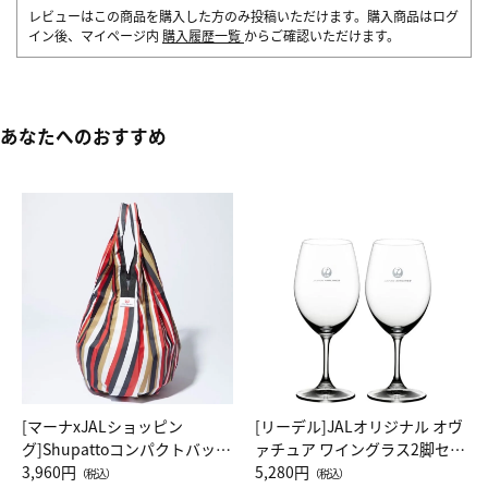
レビューはこの商品を購入した方のみ投稿いただけます。購入商品はログ
イン後、マイページ内
購入履歴一覧
からご確認いただけます。
あなたへのおすすめ
[マーナxJALショッピン
[リーデル]JALオリジナル オヴ
グ]Shupattoコンパクトバッグ
ァチュア ワイングラス2脚セッ
Drop JAL客室乗務員（LC）ス
3,960円
ト（レッドワイン）
5,280円
（税込）
（税込）