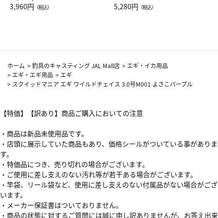
Drop JAL客室乗務員（LC）ス
3,960円
ト（レッドワイン）
5,280円
（税込）
（税込）
カーフ柄
ホーム
>
釣具のキャスティング JAL Mall店
>
エギ・イカ用品
>
エギ・エギ用品
>
エギ
>
スクイッドマニア エギ ワイルドチェイス 3.0号M001 よさこパープル
【特価】【訳あり】商品ご購入においての注意
・商品は新品未使用品です。
・店頭に展示していた商品もあり、価格シールがついている事がありま
す。
・特価品につき、売り切れの場合がございます。
・ご使用に差し支えのない汚れ等が若干ある場合がございます。
・竿袋、リール袋など、使用に差し支えのない付属品がない場合がござ
います。
・メーカー保証書はついておりません。
・商品の状態に対するご質問には誠に申し訳ありませんが、お答え出来