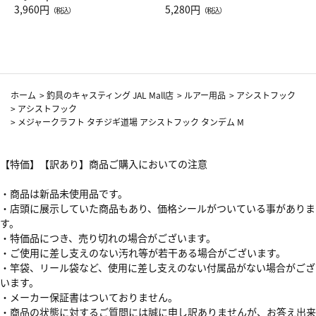
Drop JAL客室乗務員（LC）ス
3,960円
ト（レッドワイン）
5,280円
（税込）
（税込）
カーフ柄
ホーム
>
釣具のキャスティング JAL Mall店
>
ルアー用品
>
アシストフック
>
アシストフック
>
メジャークラフト タチジギ道場 アシストフック タンデム M
【特価】【訳あり】商品ご購入においての注意
・商品は新品未使用品です。
・店頭に展示していた商品もあり、価格シールがついている事がありま
す。
・特価品につき、売り切れの場合がございます。
・ご使用に差し支えのない汚れ等が若干ある場合がございます。
・竿袋、リール袋など、使用に差し支えのない付属品がない場合がござ
います。
・メーカー保証書はついておりません。
・商品の状態に対するご質問には誠に申し訳ありませんが、お答え出来