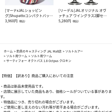
[マーナxJALショッピン
[リーデル]JALオリジナル オヴ
グ]Shupattoコンパクトバッグ
ァチュア ワイングラス2脚セッ
Drop JAL客室乗務員（LC）ス
3,960円
ト（レッドワイン）
5,280円
（税込）
（税込）
カーフ柄
ホーム
>
釣具のキャスティング JAL Mall店
>
ソルトルアー
>
ソルト用ワーム
>
ソルト用ワーム
>
サーティフォー オクトパス 1.8 Octpus クロキン
【特価】【訳あり】商品ご購入においての注意
・商品は新品未使用品です。
・店頭に展示していた商品もあり、価格シールがついている事がありま
す。
・特価品につき、売り切れの場合がございます。
・ご使用に差し支えのない汚れ等が若干ある場合がございます。