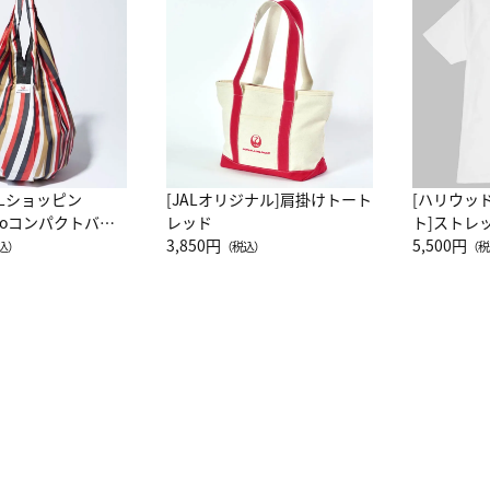
ALショッピン
[JALオリジナル]肩掛けトート
[ハリウッ
attoコンパクトバッ
レッド
ト]ストレ
JAL客室乗務員
3,850円
ーネック別
5,500円
込）
（税込）
（税
カーフ柄