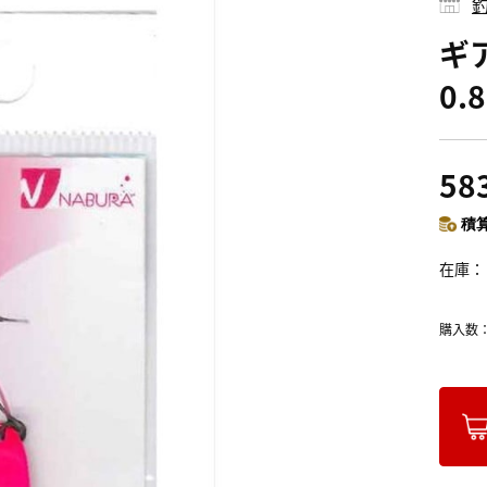
釣
ギ
0.
58
積算
在庫
購入数