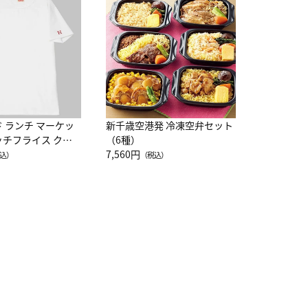
レー 200
10,800円
（
ド ランチ マーケッ
新千歳空港発 冷凍空弁セット
ッチフライス クル
（6種）
注半袖Ｔシャツ
7,560円
込）
（税込）