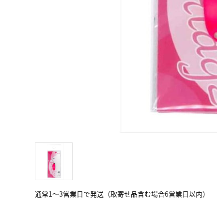
通常1～3営業日で発送（取寄せ品含む場合6営業日以内）