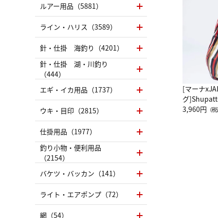
ルアー用品（5881）
ライン・ハリス（3589）
針・仕掛 海釣り（4201）
針・仕掛 湖・川釣り
（444）
[マーナxJ
エギ・イカ用品（1737）
グ]Shup
グ Drop 
3,960円
ウキ・目印（2815）
（税
（LC）ス
仕掛用品（1977）
釣り小物・便利用品
（2154）
バケツ・バッカン（141）
ライト・エアポンプ（72）
網（54）