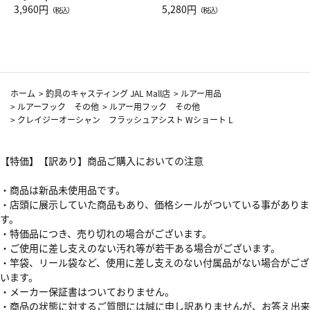
Drop JAL客室乗務員（LC）ス
3,960円
ト（レッドワイン）
5,280円
（税込）
（税込）
カーフ柄
ホーム
>
釣具のキャスティング JAL Mall店
>
ルアー用品
>
ルアーフック その他
>
ルアー用フック その他
>
クレイジーオーシャン フラッシュアシスト Wショート L
【特価】【訳あり】商品ご購入においての注意
・商品は新品未使用品です。
・店頭に展示していた商品もあり、価格シールがついている事がありま
す。
・特価品につき、売り切れの場合がございます。
・ご使用に差し支えのない汚れ等が若干ある場合がございます。
・竿袋、リール袋など、使用に差し支えのない付属品がない場合がござ
います。
・メーカー保証書はついておりません。
・商品の状態に対するご質問には誠に申し訳ありませんが、お答え出来