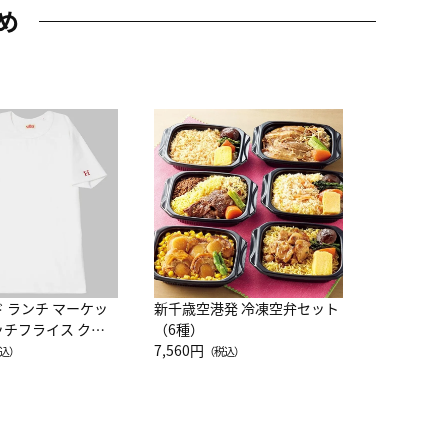
め
JAL特製
レー 200
10,800円
（
ド ランチ マーケッ
新千歳空港発 冷凍空弁セット
ッチフライス クル
（6種）
注半袖Ｔシャツ
7,560円
込）
（税込）