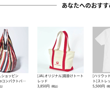
あなたへのおすす
ALショッピン
[JALオリジナル]肩掛けトート
[ハリウッ
attoコンパクトバッ
レッド
ト]ストレ
JAL客室乗務員
3,850円
ーネック別
5,500円
込）
（税込）
（税
カーフ柄