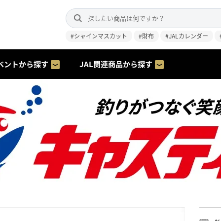
#シャインマスカット
#財布
#JALカレンダー
ベントから探す
JAL関連商品から探す