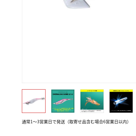
通常1～3営業日で発送（取寄せ品含む場合6営業日以内）