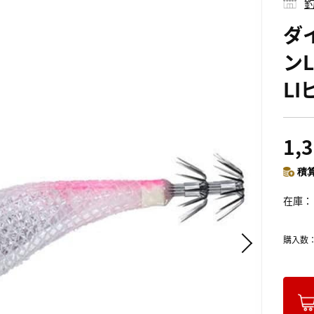
釣
ダ
ンL
L
1,
積算
在庫
購入数