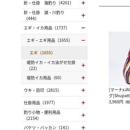
針・仕掛 海釣り（4201）
針・仕掛 湖・川釣り
（444）
エギ・イカ用品（1737）
エギ・エギ用品（1655）
エギ（1655）
堤防イカ・イカ泳がせ仕掛
（22）
堤防イカ用品（60）
[マーナxJ
ウキ・目印（2815）
グ]Shup
グ Drop 
3,960円
仕掛用品（1977）
（税
（LC）ス
釣り小物・便利用品
（2154）
バケツ・バッカン（141）