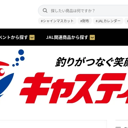
#シャインマスカット
#財布
#JALカレンダー
ベントから探す
JAL関連商品から探す