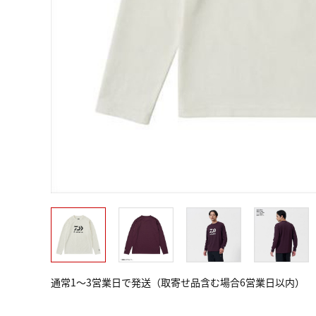
通常1～3営業日で発送（取寄せ品含む場合6営業日以内）