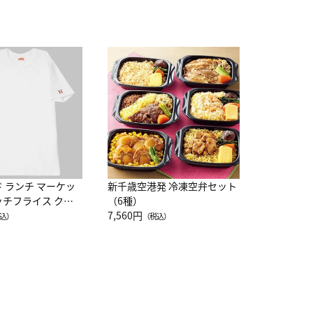
JAL特製
レー 200
10,800円
（
ド ランチ マーケッ
新千歳空港発 冷凍空弁セット
ッチフライス クル
（6種）
注半袖Ｔシャツ
7,560円
込）
（税込）