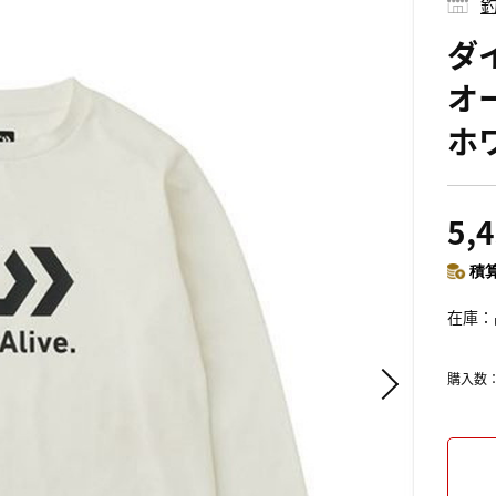
釣
ダイ
オ
ホ
5,
積算
在庫
購入数