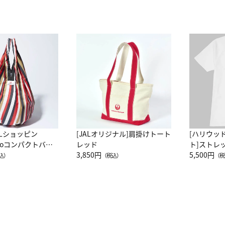
ALショッピン
[JALオリジナル]肩掛けトート
[ハリウッ
attoコンパクトバッ
レッド
ト]ストレ
JAL客室乗務員
3,850円
ーネック別
5,500円
込）
（税込）
（税
カーフ柄