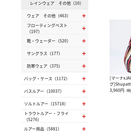
レインウェア その他（10）
ウェア その他（463）
フローティングベスト
（197）
靴・ウェーダー（520）
サングラス（177）
防寒ウェア（375）
[マーナxJ
バッグ・ケース（1172）
グ]Shup
グ Drop 
3,960円
バスルアー（10037）
（税
（LC）ス
ソルトルアー（15718）
トラウトルアー・フライ
（5276）
ルアー用品（5881）