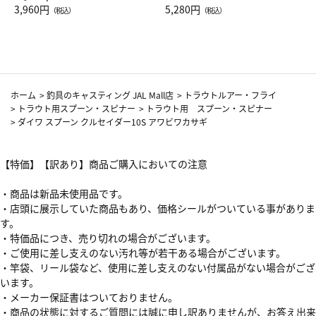
Drop JAL客室乗務員（LC）ス
3,960円
ト（レッドワイン）
5,280円
（税込）
（税込）
カーフ柄
ホーム
>
釣具のキャスティング JAL Mall店
>
トラウトルアー・フライ
>
トラウト用スプーン・スピナー
>
トラウト用 スプーン・スピナー
>
ダイワ スプーン クルセイダー10S アワビワカサギ
【特価】【訳あり】商品ご購入においての注意
・商品は新品未使用品です。
・店頭に展示していた商品もあり、価格シールがついている事がありま
す。
・特価品につき、売り切れの場合がございます。
・ご使用に差し支えのない汚れ等が若干ある場合がございます。
・竿袋、リール袋など、使用に差し支えのない付属品がない場合がござ
います。
・メーカー保証書はついておりません。
・商品の状態に対するご質問には誠に申し訳ありませんが、お答え出来