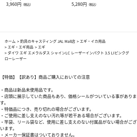
Drop JAL客室乗務員（LC）ス
3,960円
ト（レッドワイン）
5,280円
（税込）
（税込）
カーフ柄
ホーム
>
釣具のキャスティング JAL Mall店
>
エギ・イカ用品
>
エギ・エギ用品
>
エギ
>
ダイワ エギ エメラルダス シャインLC レーザーインパクト 3.5 LIピンクグ
ローレーザー
【特価】【訳あり】商品ご購入においての注意
・商品は新品未使用品です。
・店頭に展示していた商品もあり、価格シールがついている事がありま
す。
・特価品につき、売り切れの場合がございます。
・ご使用に差し支えのない汚れ等が若干ある場合がございます。
・竿袋、リール袋など、使用に差し支えのない付属品がない場合がござ
います。
・メーカー保証書はついておりません。