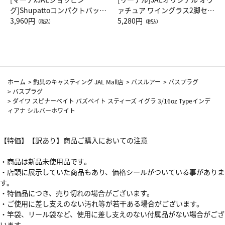
グ]Shupattoコンパクトバッグ
ァチュア ワイングラス2脚セッ
Drop JAL客室乗務員（LC）ス
3,960円
ト（レッドワイン）
5,280円
（税込）
（税込）
カーフ柄
ホーム
>
釣具のキャスティング JAL Mall店
>
バスルアー
>
バスプラグ
>
バスプラグ
>
ダイワ スピナーベイト バズベイト スティーズ イグラ 3/16oz Typeインデ
ィアナ シルバーホワイト
【特価】【訳あり】商品ご購入においての注意
・商品は新品未使用品です。
・店頭に展示していた商品もあり、価格シールがついている事がありま
す。
・特価品につき、売り切れの場合がございます。
・ご使用に差し支えのない汚れ等が若干ある場合がございます。
・竿袋、リール袋など、使用に差し支えのない付属品がない場合がござ
います。