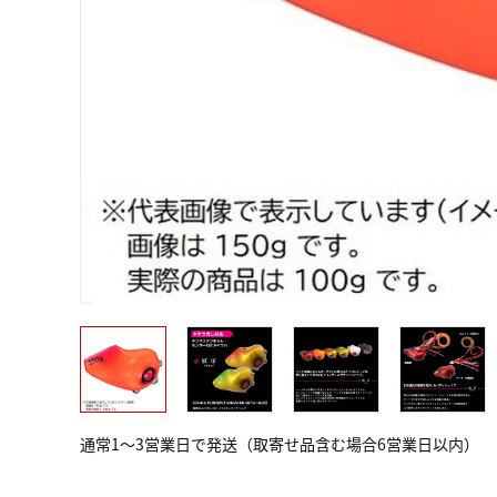
通常1～3営業日で発送（取寄せ品含む場合6営業日以内）