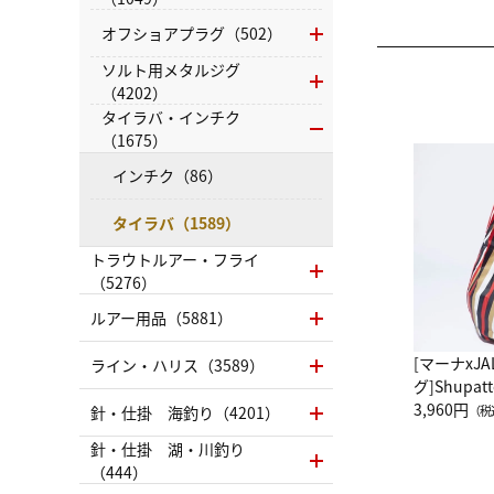
オフショアプラグ（502）
ソルト用メタルジグ
（4202）
タイラバ・インチク
（1675）
インチク（86）
タイラバ（1589）
トラウトルアー・フライ
（5276）
ルアー用品（5881）
[マーナxJ
ライン・ハリス（3589）
グ]Shup
グ Drop 
3,960円
針・仕掛 海釣り（4201）
（税
（LC）ス
針・仕掛 湖・川釣り
（444）