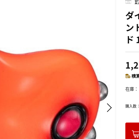
釣
ダ
ン
ド 
1,
積算
在庫
購入数