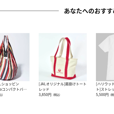
あなたへのおすす
ALショッピン
[JALオリジナル]肩掛けトート
[ハリウッ
attoコンパクトバッ
レッド
ト]ストレ
JAL客室乗務員
3,850円
ーネック別
5,500円
込）
（税込）
（税
カーフ柄