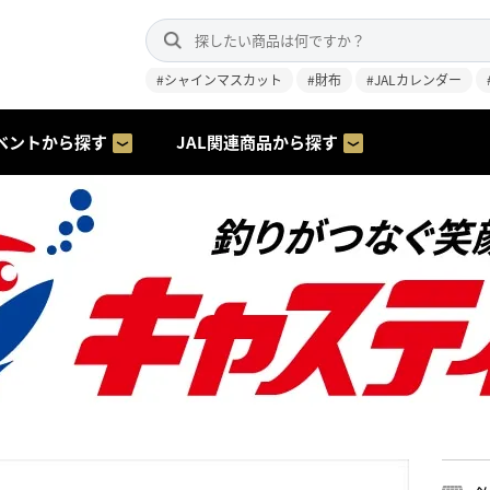
#シャインマスカット
#財布
#JALカレンダー
ベントから探す
JAL関連商品から探す