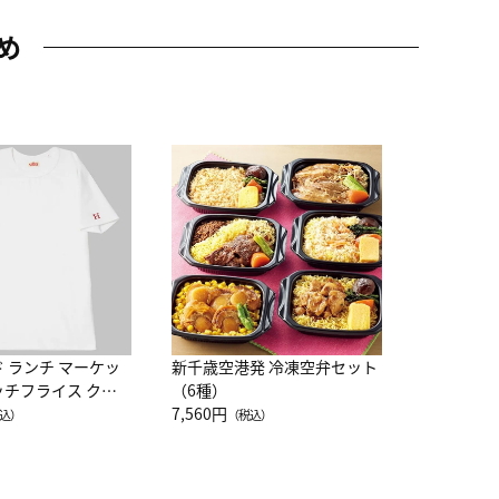
め
JAL特製
レー 200
10,800円
（
ド ランチ マーケッ
新千歳空港発 冷凍空弁セット
ッチフライス クル
（6種）
注半袖Ｔシャツ
7,560円
込）
（税込）