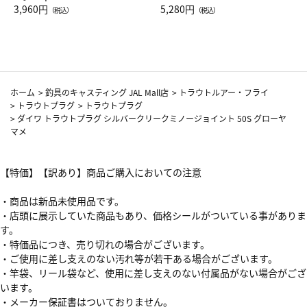
Drop JAL客室乗務員（LC）ス
3,960円
ト（レッドワイン）
5,280円
（税込）
（税込）
カーフ柄
ホーム
>
釣具のキャスティング JAL Mall店
>
トラウトルアー・フライ
>
トラウトプラグ
>
トラウトプラグ
>
ダイワ トラウトプラグ シルバークリークミノージョイント 50S グローヤ
マメ
【特価】【訳あり】商品ご購入においての注意
・商品は新品未使用品です。
・店頭に展示していた商品もあり、価格シールがついている事がありま
す。
・特価品につき、売り切れの場合がございます。
・ご使用に差し支えのない汚れ等が若干ある場合がございます。
・竿袋、リール袋など、使用に差し支えのない付属品がない場合がござ
います。
・メーカー保証書はついておりません。