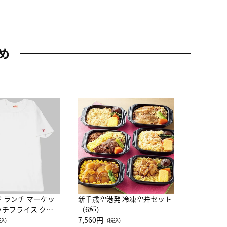
め
JAL特製
レー 200
10,800円
（
ド ランチ マーケッ
新千歳空港発 冷凍空弁セット
ッチフライス クル
（6種）
注半袖Ｔシャツ
7,560円
込）
（税込）