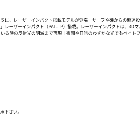
0Ｓに、レーザーインパクト搭載モデルが登場！サーフや磯からの超遠
」レーザーインパクト（PAT．P）搭載。レーザーインパクトは、3D
でいる時の反射光の明滅まで再現！夜間や日陰のわずかな光でもベイト
了承下さい。