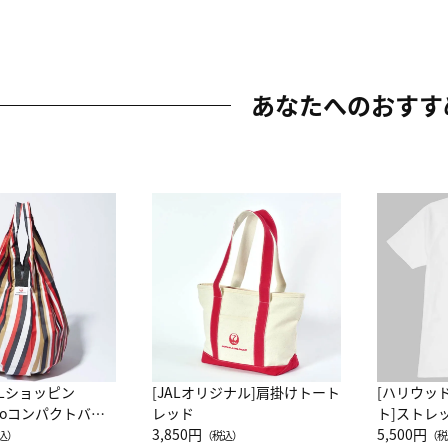
あなたへのおすす
ALショッピン
[JALオリジナル]肩掛けトート
[ハリウッ
attoコンパクトバッ
レッド
ト]ストレ
JAL客室乗務員
3,850円
ーネック別
5,500円
込）
（税込）
（税