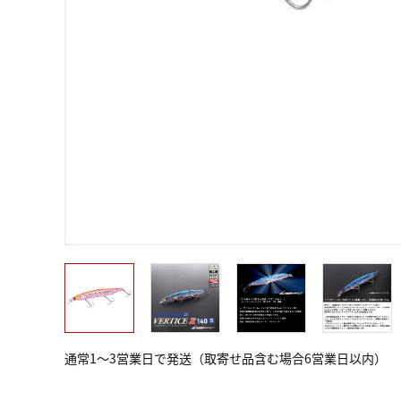
通常1～3営業日で発送（取寄せ品含む場合6営業日以内）