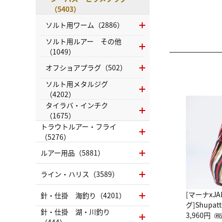
（5403）
ソルト用ワーム（2886）
ソルト用ルアー その他
（1049）
オフショアプラグ（502）
ソルト用メタルジグ
（4202）
タイラバ・インチク
（1675）
トラウトルアー・フライ
（5276）
ルアー用品（5881）
ライン・ハリス（3589）
[マーナxJ
針・仕掛 海釣り（4201）
グ]Shup
針・仕掛 湖・川釣り
グ Drop 
3,960円
（税
（444）