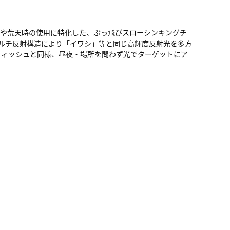
投や荒天時の使用に特化した、ぶっ飛びスローシンキングチ
マルチ反射構造により「イワシ」等と同じ高輝度反射光を多方
フィッシュと同様、昼夜・場所を問わず光でターゲットにア