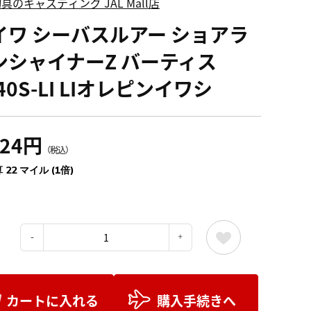
具のキャスティング JAL Mall店
イワ シーバスルアー ショアラ
ンシャイナーZ バーティス
40S-LI LIオレピンイワシ
524円
（税込）
 22 マイル (1倍)
：
カートに入れる
購入手続きへ