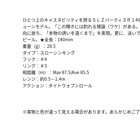
ひとつ上のキャスタビリティを誇るＳＬＺバーティスＲ１4
ューンモデル。「この輝きには釣れる理論（ワケ）がある。
向に放ち、「本物の誘いを遠くまで」を実現。更に、泳い
ピール。★全長：140mm
重量（g）：28.5
タイプ：スローシンキング
フック：＃4
リング：＃3
飛距離（m）：Max 87.5/Ave 85.5
レンジ：約0.5－1.4m
アクション：タイトウォブンロール
※実物と色が違って見える場合があります。あらかじめご