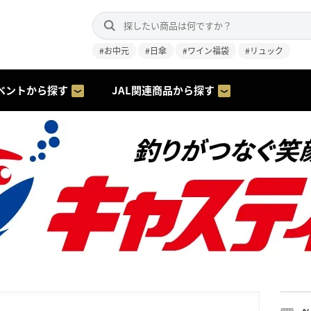
#お中元
#日傘
#ワイン福袋
#リュック
ベントから探す
JAL関連商品から探す