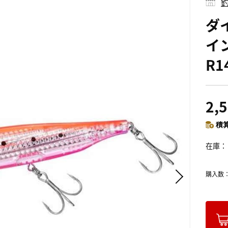
釣
ダ
イ
R1
2,
積算
在庫
購入数