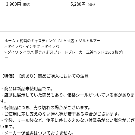
Drop JAL客室乗務員（LC）ス
3,960円
ト（レッドワイン）
5,280円
（税込）
（税込）
カーフ柄
ホーム
>
釣具のキャスティング JAL Mall店
>
ソルトルアー
>
タイラバ・インチク
>
タイラバ
>
ダイワ タイラバ 鯛ラバ 紅牙ブレードブレーカー玉神ヘッド 150G 桜グロ
ー
【特価】【訳あり】商品ご購入においての注意
・商品は新品未使用品です。
・店頭に展示していた商品もあり、価格シールがついている事がありま
す。
・特価品につき、売り切れの場合がございます。
・ご使用に差し支えのない汚れ等が若干ある場合がございます。
・竿袋、リール袋など、使用に差し支えのない付属品がない場合がござ
います。
・メーカー保証書はついておりません。