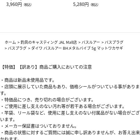
Drop JAL客室乗務員（LC）ス
3,960円
ト（レッドワイン）
5,280円
（税込）
（税込）
カーフ柄
ホーム
>
釣具のキャスティング JAL Mall店
>
バスルアー
>
バスプラグ
>
バスプラグ
>
ダイワ バスルアー BHメタルバイブ 5g マットワカサギ
【特価】【訳あり】商品ご購入においての注意
・商品は新品未使用品です。
・店頭に展示していた商品もあり、価格シールがついている事がありま
す。
・特価品につき、売り切れの場合がございます。
・ご使用に差し支えのない汚れ等が若干ある場合がございます。
・竿袋、リール袋など、使用に差し支えのない付属品がない場合がござ
います。
・メーカー保証書はついておりません。
・商品の状態に対するご質問には誠に申し訳ありませんが、お答え出来
かねます。