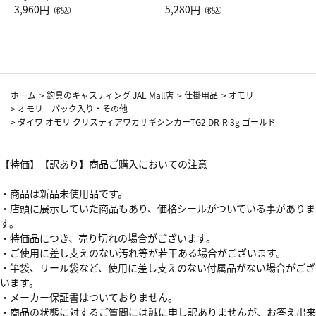
Drop JAL客室乗務員（LC）ス
3,960円
ト（レッドワイン）
5,280円
（税込）
（税込）
カーフ柄
ホーム
>
釣具のキャスティング JAL Mall店
>
仕掛用品
>
オモリ
>
オモリ パック入り・その他
>
ダイワ オモリ クリスティアワカサギシンカーTG2 DR-R 3g ゴールド
【特価】【訳あり】商品ご購入においての注意
・商品は新品未使用品です。
・店頭に展示していた商品もあり、価格シールがついている事がありま
す。
・特価品につき、売り切れの場合がございます。
・ご使用に差し支えのない汚れ等が若干ある場合がございます。
・竿袋、リール袋など、使用に差し支えのない付属品がない場合がござ
います。
・メーカー保証書はついておりません。
・商品の状態に対するご質問には誠に申し訳ありませんが、お答え出来