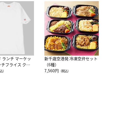
JAL特製
レー 200
10,800円
（
ド ランチ マーケッ
新千歳空港発 冷凍空弁セット
ッチフライス クル
（6種）
注半袖Ｔシャツ
7,560円
込）
（税込）