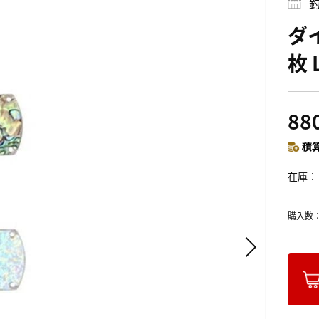
釣
ダ
枚 
88
積算
在庫
購入数