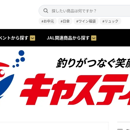
#お中元
#日傘
#ワイン福袋
#リュック
ベントから探す
JAL関連商品から探す