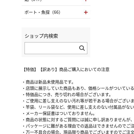
ボート・魚探（66）
ショップ内検索
【特価】【訳あり】商品ご購入においての注意
・商品は新品未使用品です。
・店頭に展示していた商品もあり、価格シールがついてい
・特価品につき、売り切れの場合がございます。
・ご使用に差し支えのない汚れ等が若干ある場合がござい
・竿袋、リール袋など、使用に差し支えのない付属品がな
・メーカー保証書はついておりません。
・商品の状態に対するご質問には誠に申し訳ありませんが
・パッケージに難がある理由での返品はできませんのでご
・万一不具合の場合、現品限り商品でございますのでご注