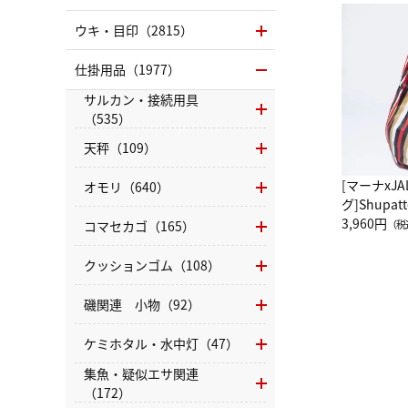
ウキ・目印（2815）
仕掛用品（1977）
サルカン・接続用具
（535）
天秤（109）
[マーナxJ
オモリ（640）
グ]Shup
グ Drop 
3,960円
コマセカゴ（165）
（税
（LC）ス
クッションゴム（108）
磯関連 小物（92）
ケミホタル・水中灯（47）
集魚・疑似エサ関連
（172）