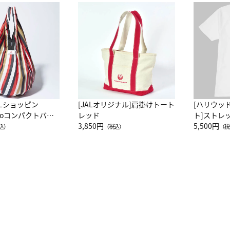
ALショッピン
[JALオリジナル]肩掛けトート
[ハリウッ
attoコンパクトバッ
レッド
ト]ストレ
JAL客室乗務員
3,850円
ーネック別
5,500円
込）
（税込）
（税
カーフ柄