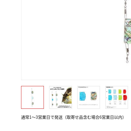
通常1～3営業日で発送（取寄せ品含む場合6営業日以内）