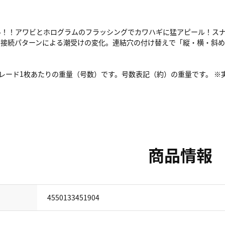
ル！！アワビとホログラムのフラッシングでカワハギに猛アピール！ス
！接続パターンによる潮受けの変化。連結穴の付け替えで「縦・横・斜め
て：ブレード1枚あたりの重量（号数）です。号数表記（約）の重量です。
商品情報
4550133451904