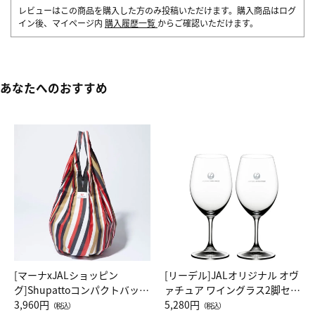
レビューはこの商品を購入した方のみ投稿いただけます。購入商品はログ
イン後、マイページ内
購入履歴一覧
からご確認いただけます。
あなたへのおすすめ
[マーナxJALショッピン
[リーデル]JALオリジナル オヴ
グ]Shupattoコンパクトバッグ
ァチュア ワイングラス2脚セッ
Drop JAL客室乗務員（LC）ス
3,960円
ト（レッドワイン）
5,280円
（税込）
（税込）