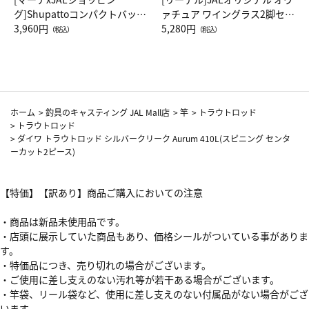
グ]Shupattoコンパクトバッグ
ァチュア ワイングラス2脚セッ
Drop JAL客室乗務員（LC）ス
3,960円
ト（レッドワイン）
5,280円
（税込）
（税込）
カーフ柄
ホーム
>
釣具のキャスティング JAL Mall店
>
竿
>
トラウトロッド
>
トラウトロッド
>
ダイワ トラウトロッド シルバークリーク Aurum 410L(スピニング センタ
ーカット2ピース)
【特価】【訳あり】商品ご購入においての注意
・商品は新品未使用品です。
・店頭に展示していた商品もあり、価格シールがついている事がありま
す。
・特価品につき、売り切れの場合がございます。
・ご使用に差し支えのない汚れ等が若干ある場合がございます。
・竿袋、リール袋など、使用に差し支えのない付属品がない場合がござ
います。