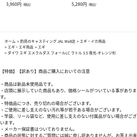
Drop JAL客室乗務員（LC）ス
3,960円
ト（レッドワイン）
5,280円
（税込）
（税込）
カーフ柄
ホーム
>
釣具のキャスティング JAL Mall店
>
エギ・イカ用品
>
エギ・エギ用品
>
エギ
>
ダイワ エギ エメラルダス フォールLC ラトル 3.5 夜光-オレンジ杉
【特価】【訳あり】商品ご購入においての注意
・商品は新品未使用品です。
・店頭に展示していた商品もあり、価格シールがついている事がありま
す。
・特価品につき、売り切れの場合がございます。
・ご使用に差し支えのない汚れ等が若干ある場合がございます。
・竿袋、リール袋など、使用に差し支えのない付属品がない場合がござ
います。
・メーカー保証書はついておりません。
・商品の状態に対するご質問には誠に申し訳ありませんが、お答え出来