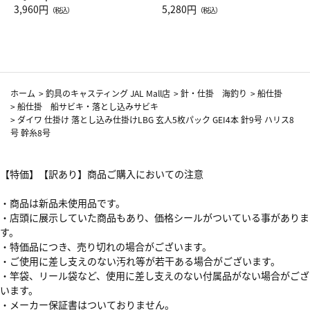
Drop JAL客室乗務員（LC）ス
3,960円
ト（レッドワイン）
5,280円
（税込）
（税込）
カーフ柄
ホーム
>
釣具のキャスティング JAL Mall店
>
針・仕掛 海釣り
>
船仕掛
>
船仕掛 船サビキ・落とし込みサビキ
>
ダイワ 仕掛け 落とし込み仕掛けLBG 玄人5枚パック GEI4本 針9号 ハリス8
号 幹糸8号
【特価】【訳あり】商品ご購入においての注意
・商品は新品未使用品です。
・店頭に展示していた商品もあり、価格シールがついている事がありま
す。
・特価品につき、売り切れの場合がございます。
・ご使用に差し支えのない汚れ等が若干ある場合がございます。
・竿袋、リール袋など、使用に差し支えのない付属品がない場合がござ
います。
・メーカー保証書はついておりません。