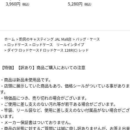
Drop JAL客室乗務員（LC）ス
3,960円
ト（レッドワイン）
5,280円
（税込）
（税込）
カーフ柄
ホーム
>
釣具のキャスティング JAL Mall店
>
バッグ・ケース
>
ロッドケース
>
ロッドケース リールインタイプ
>
ダイワ ロッドケース F ロッドケース 128R(C) レッド
【特価】【訳あり】商品ご購入においての注意
・商品は新品未使用品です。
・店頭に展示していた商品もあり、価格シールがついている事がありま
す。
・特価品につき、売り切れの場合がございます。
・ご使用に差し支えのない汚れ等が若干ある場合がございます。
・竿袋、リール袋など、使用に差し支えのない付属品がない場合がござ
います。
・メーカー保証書はついておりません。
・商品の状態に対するご質問には誠に申し訳ありませんが、お答え出来