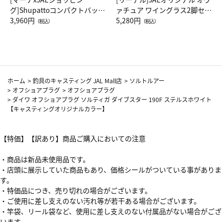
グ]Shupattoコンパクトバッグ
ァチュア ワイングラス2脚セッ
Drop JAL客室乗務員（LC）ス
3,960円
ト（レッドワイン）
5,280円
（税込）
（税込）
カーフ柄
ホーム
>
釣具のキャスティング JAL Mall店
>
ソルトルアー
>
オフショアプラグ
>
オフショアプラグ
>
ダイワ オフショアプラグ ソルティガ ダイブスター 190F ステルスホワイト
【キャスティングオリジナルカラー】
【特価】【訳あり】商品ご購入においての注意
・商品は新品未使用品です。
・店頭に展示していた商品もあり、価格シールがついている事がありま
す。
・特価品につき、売り切れの場合がございます。
・ご使用に差し支えのない汚れ等が若干ある場合がございます。
・竿袋、リール袋など、使用に差し支えのない付属品がない場合がござ
います。