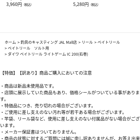
Drop JAL客室乗務員（LC）ス
3,960円
ト（レッドワイン）
5,280円
（税込）
（税込）
カーフ柄
ホーム
>
釣具のキャスティング JAL Mall店
>
リール
>
ベイトリール
>
ベイトリール ソルト用
>
ダイワ ベイトリール ライトゲーム IC 200(右巻)
【特価】【訳あり】商品ご購入においての注意
・商品は新品未使用品です。
・店頭に展示していた商品もあり、価格シールがついている事がありま
す。
・特価品につき、売り切れの場合がございます。
・ご使用に差し支えのない汚れ等が若干ある場合がございます。
・竿袋、リール袋など、使用に差し支えのない付属品がない場合がござ
います。
・メーカー保証書はついておりません。
・商品の状態に対するご質問には誠に申し訳ありませんが、お答え出来