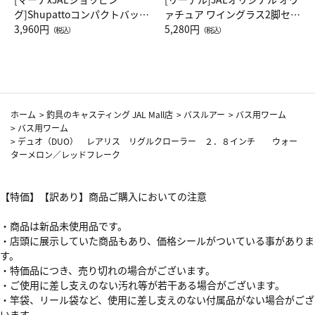
グ]Shupattoコンパクトバッグ
ァチュア ワイングラス2脚セッ
Drop JAL客室乗務員（LC）ス
3,960円
ト（レッドワイン）
5,280円
（税込）
（税込）
カーフ柄
ホーム
>
釣具のキャスティング JAL Mall店
>
バスルアー
>
バス用ワーム
>
バス用ワーム
>
デュオ（DUO） レアリス リグルクローラー ２．８インチ ウォー
ターメロン／レッドフレーク
【特価】【訳あり】商品ご購入においての注意
・商品は新品未使用品です。
・店頭に展示していた商品もあり、価格シールがついている事がありま
す。
・特価品につき、売り切れの場合がございます。
・ご使用に差し支えのない汚れ等が若干ある場合がございます。
・竿袋、リール袋など、使用に差し支えのない付属品がない場合がござ
います。