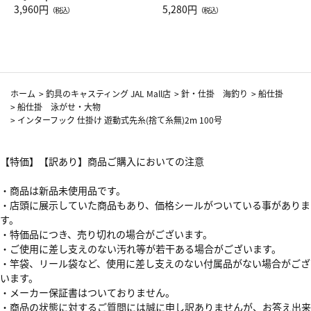
Drop JAL客室乗務員（LC）ス
3,960円
ト（レッドワイン）
5,280円
（税込）
（税込）
カーフ柄
ホーム
>
釣具のキャスティング JAL Mall店
>
針・仕掛 海釣り
>
船仕掛
>
船仕掛 泳がせ・大物
>
インターフック 仕掛け 遊動式先糸(捨て糸無)2m 100号
【特価】【訳あり】商品ご購入においての注意
・商品は新品未使用品です。
・店頭に展示していた商品もあり、価格シールがついている事がありま
す。
・特価品につき、売り切れの場合がございます。
・ご使用に差し支えのない汚れ等が若干ある場合がございます。
・竿袋、リール袋など、使用に差し支えのない付属品がない場合がござ
います。
・メーカー保証書はついておりません。
・商品の状態に対するご質問には誠に申し訳ありませんが、お答え出来