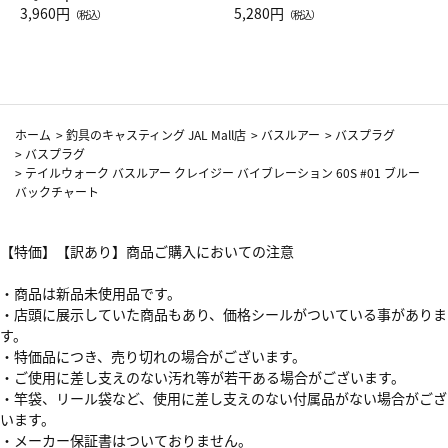
Drop JAL客室乗務員（LC）ス
3,960円
ト（レッドワイン）
5,280円
（税込）
（税込）
カーフ柄
ホーム
>
釣具のキャスティング JAL Mall店
>
バスルアー
>
バスプラグ
>
バスプラグ
>
テイルウォーク バスルアー クレイジー バイブレーション 60S #01 ブルー
バックチャート
【特価】【訳あり】商品ご購入においての注意
・商品は新品未使用品です。
・店頭に展示していた商品もあり、価格シールがついている事がありま
す。
・特価品につき、売り切れの場合がございます。
・ご使用に差し支えのない汚れ等が若干ある場合がございます。
・竿袋、リール袋など、使用に差し支えのない付属品がない場合がござ
います。
・メーカー保証書はついておりません。