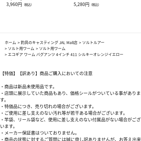
Drop JAL客室乗務員（LC）ス
3,960円
ト（レッドワイン）
5,280円
（税込）
（税込）
カーフ柄
ホーム
>
釣具のキャスティング JAL Mall店
>
ソルトルアー
>
ソルト用ワーム
>
ソルト用ワーム
>
エコギア ワーム バグアンツ 4インチ 411 シルキーオレンジイエロー
【特価】【訳あり】商品ご購入においての注意
・商品は新品未使用品です。
・店頭に展示していた商品もあり、価格シールがついている事がありま
す。
・特価品につき、売り切れの場合がございます。
・ご使用に差し支えのない汚れ等が若干ある場合がございます。
・竿袋、リール袋など、使用に差し支えのない付属品がない場合がござ
います。
・メーカー保証書はついておりません。
・商品の状態に対するご質問には誠に申し訳ありませんが、お答え出来