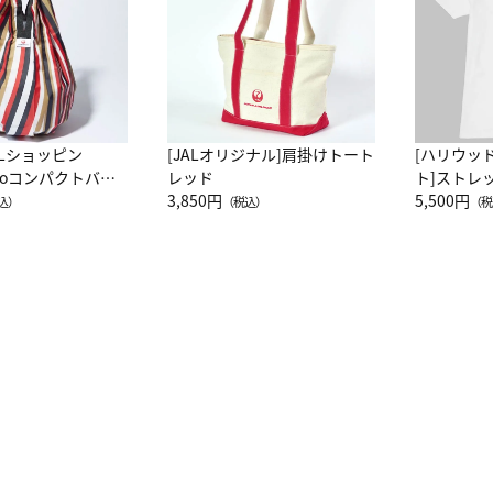
ALショッピン
[JALオリジナル]肩掛けトート
[ハリウッ
attoコンパクトバッ
レッド
ト]ストレ
JAL客室乗務員
3,850円
ーネック別
5,500円
込）
（税込）
（税
カーフ柄