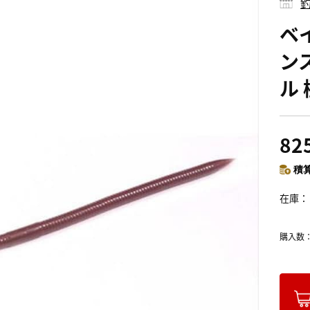
釣
ベ
ン
ル 
82
積算
在庫
購入数