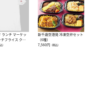
ド ランチ マーケッ
新千歳空港発 冷凍空弁セット
ッチフライス クル
（6種）
注半袖Ｔシャツ
7,560円
込）
（税込）