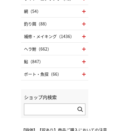
網（54）
釣り餌（88）
補修・メイキング（1436）
ヘラ鮒（662）
鮎（847）
ボート・魚探（66）
ショップ内検索
【特価】【訳あり】商品ご購入においての注意