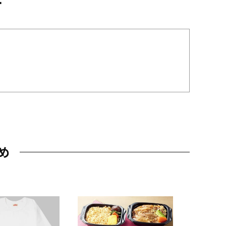
め
JAL特製
レー 200
10,800円
（