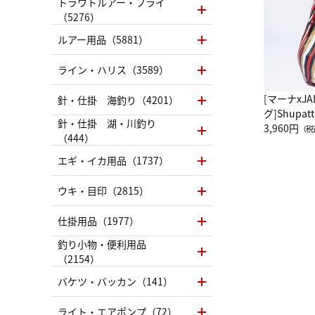
トラウトルアー・フライ
（5276）
ルアー用品（5881）
ライン・ハリス（3589）
[マーナxJ
針・仕掛 海釣り（4201）
グ]Shup
針・仕掛 湖・川釣り
グ Drop 
3,960円
（税
（444）
（LC）ス
エギ・イカ用品（1737）
ウキ・目印（2815）
仕掛用品（1977）
釣り小物・便利用品
（2154）
バケツ・バッカン（141）
ライト・エアポンプ（72）