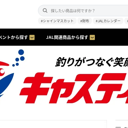
#シャインマスカット
#財布
#JALカレンダー
ベントから探す
JAL関連商品から探す