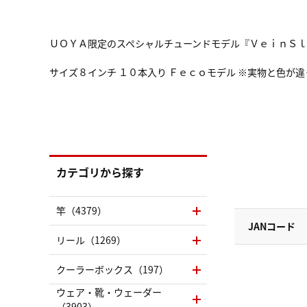
ＵＯＹＡ限定のスペシャルチューンドモデル『ＶｅｉｎＳ
サイズ８インチ １０本入り Ｆｅｃｏモデル ※実物と色が
カテゴリから探す
竿（4379）
JANコード
リール（1269）
クーラーボックス（197）
ウェア・靴・ウェーダー
（3903）