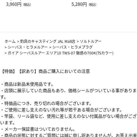
Drop JAL客室乗務員（LC）ス
3,960円
ト（レッドワイン）
5,280円
（税込）
（税込）
カーフ柄
ホーム
>
釣具のキャスティング JAL Mall店
>
ソルトルアー
>
シーバス・ヒラメルアー
>
シーバス・ヒラメプラグ
>
ガイア シーバスルアー エリア10 TWS-07 魅惑の700K(TSカラー)
【特価】【訳あり】商品ご購入においての注意
・商品は新品未使用品です。
・店頭に展示していた商品もあり、価格シールがついている事がありま
す。
・特価品につき、売り切れの場合がございます。
・ご使用に差し支えのない汚れ等が若干ある場合がございます。
・竿袋、リール袋など、使用に差し支えのない付属品がない場合がござ
います。
・メーカー保証書はついておりません。
・商品の状態に対するご質問には誠に申し訳ありませんが、お答え出来