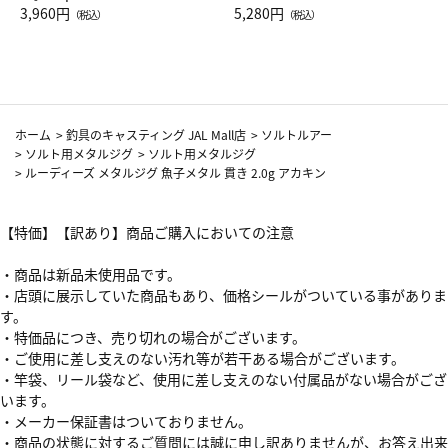
Drop JAL客室乗務員（LC）ス
3,960円
ト（レッドワイン）
5,280円
（税込）
（税込）
カーフ柄
ホーム
>
釣具のキャスティング JAL Mall店
>
ソルトルアー
>
ソルト用メタルジグ
>
ソルト用メタルジグ
>
ルーディーズ メタルジグ 魚子メタル 貫き 2.0g アカキン
【特価】【訳あり】商品ご購入においての注意
・商品は新品未使用品です。
・店頭に展示していた商品もあり、価格シールがついている事がありま
す。
・特価品につき、売り切れの場合がございます。
・ご使用に差し支えのない汚れ等が若干ある場合がございます。
・竿袋、リール袋など、使用に差し支えのない付属品がない場合がござ
います。
・メーカー保証書はついておりません。
・商品の状態に対するご質問には誠に申し訳ありませんが、お答え出来