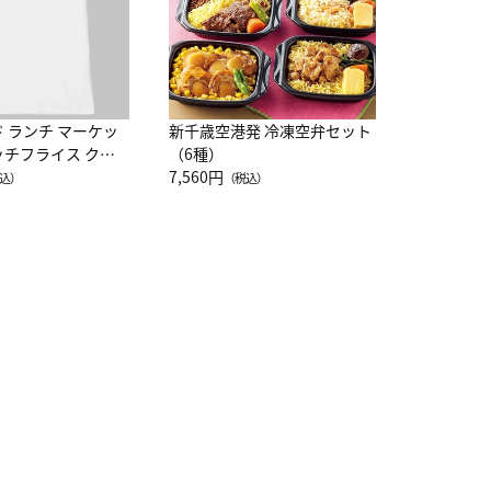
ド ランチ マーケッ
新千歳空港発 冷凍空弁セット
ッチフライス クル
（6種）
注半袖Ｔシャツ
7,560円
込）
（税込）