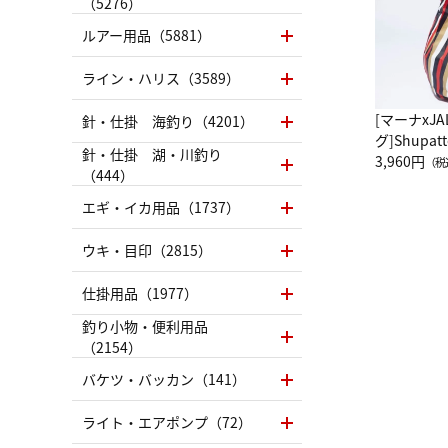
（5276）
ルアー用品（5881）
ライン・ハリス（3589）
[マーナxJ
針・仕掛 海釣り（4201）
グ]Shup
針・仕掛 湖・川釣り
グ Drop 
3,960円
（税
（444）
（LC）ス
エギ・イカ用品（1737）
ウキ・目印（2815）
仕掛用品（1977）
釣り小物・便利用品
（2154）
バケツ・バッカン（141）
ライト・エアポンプ（72）