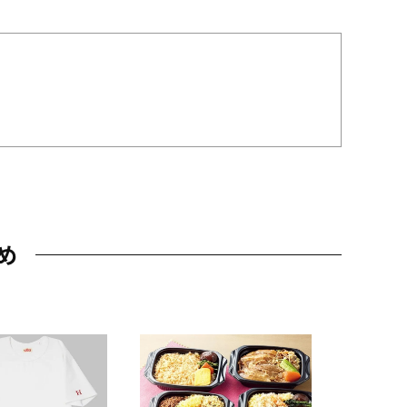
め
JAL特製
レー 200
10,800円
（