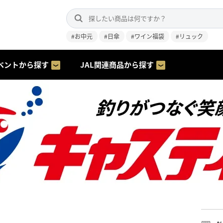
#お中元
#日傘
#ワイン福袋
#リュック
ベントから探す
JAL関連商品から探す