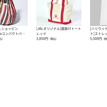
ALショッピン
[JALオリジナル]肩掛けトート
[ハリウッ
attoコンパクトバッ
レッド
ト]ストレ
JAL客室乗務員
3,850円
ーネック別
5,500円
込）
（税込）
（税
カーフ柄