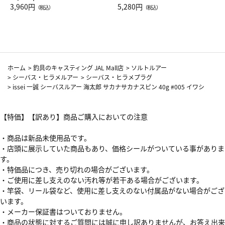
Drop JAL客室乗務員（LC）ス
3,960円
ト（レッドワイン）
5,280円
（税込）
（税込）
カーフ柄
ホーム
>
釣具のキャスティング JAL Mall店
>
ソルトルアー
>
シーバス・ヒラメルアー
>
シーバス・ヒラメプラグ
>
issei 一誠 シーバスルアー 海太郎 サカナサカナスピン 40g #005 イワシ
【特価】【訳あり】商品ご購入においての注意
・商品は新品未使用品です。
・店頭に展示していた商品もあり、価格シールがついている事がありま
す。
・特価品につき、売り切れの場合がございます。
・ご使用に差し支えのない汚れ等が若干ある場合がございます。
・竿袋、リール袋など、使用に差し支えのない付属品がない場合がござ
います。
・メーカー保証書はついておりません。
・商品の状態に対するご質問には誠に申し訳ありませんが、お答え出来